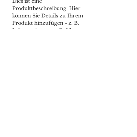
Dies ist eine 
Produktbeschreibung. Hier 
können Sie Details zu Ihrem 
Produkt hinzufügen - z. B. 
Informationen zu Größen 
und Materialien sowie 
allgemeine Pflege- und 
Reinigungshinweise.
PRODUKTINFO
Das ist ein Produktdetail. Hier 
RÜCKGABEBEDINGUNGEN
können Sie Informationen zu 
Ihrem Produkt hinzufügen, wie 
Das sind Rückgabebedingungen. 
beispielsweise Größen, 
VERSANDINFO
Hier können Sie Ihren Kunden 
Materialien und Anleitungen. 
erklären, was zu tun ist, falls 
Dies ist der perfekte Ort, um zu 
Das sind Versandbedingungen. 
diese mit dem Kauf nicht 
beschreiben, was Ihr Produkt 
Hier können Sie Ihre Kunden 
zufrieden sind. Klare Widerrufs- 
besonders macht und wie Ihre 
über Versand, Verpackung und 
und Rückgabebedingungen sind 
Kunden von diesem Produkt 
Porto informieren. Klare 