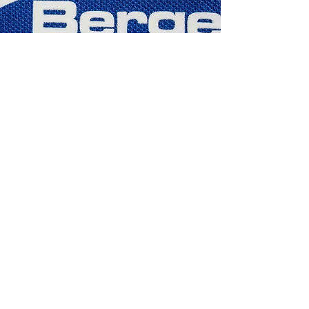
farbkarten & waschanleitung
Flex
Flock