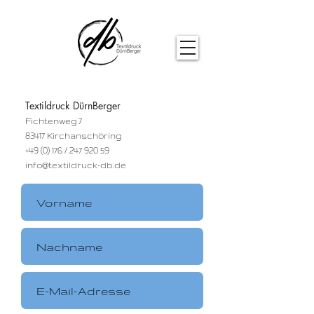
Textildruck DürnBerger
Fichtenweg 7
83417 Kirchanschöring
+49 (0) 176 / 247 920 59
info@textildruck-db.de